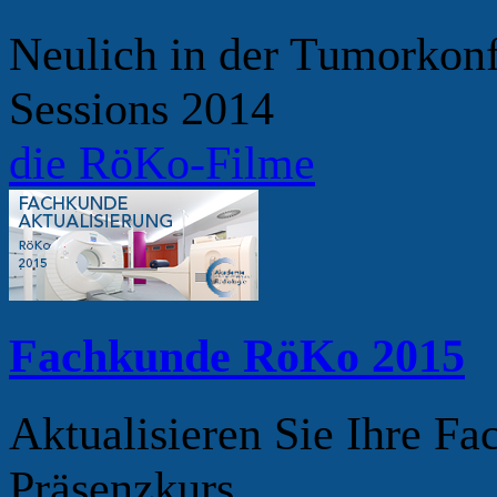
Neulich in der Tumorkonf
Sessions 2014
die RöKo-Filme
Fachkunde RöKo 2015
Aktualisieren Sie Ihre F
Präsenzkurs