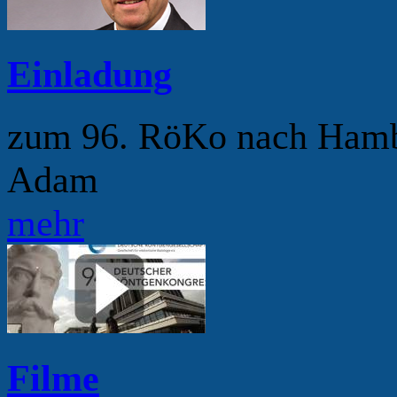
Einladung
zum 96. RöKo nach Hamb
Adam
mehr
Filme