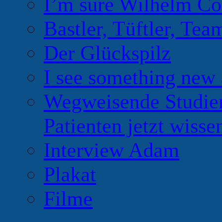
I’m sure Wilhelm Co
Bastler, Tüftler, Tea
Der Glückspilz
I see something new 
Wegweisende Studien
Patienten jetzt wiss
Interview Adam
Plakat
Filme