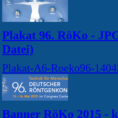
Plakat 96. RöKo - JP
Datei)
Plakat-A6-Roeko96-140
Banner RöKo 2015 - k