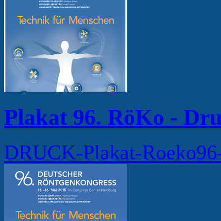
Plakat 96. RöKo - Dr
DRUCK-Plakat-Roeko96