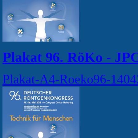
Plakat 96. RöKo - JP
Plakat-A4-Roeko96-140