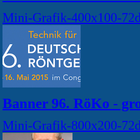
Mini-Grafik-400x100-7
Banner 96. RöKo - gr
Mini-Grafik-800x200-7